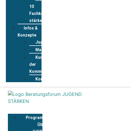
10
Fachkräfte
stärken
Infos &
Konzepte
Jugendwohnkonzepte
Materialpool
Kurzportraits
der
Kommunen
Kontakt
Programmbegleitung
Über