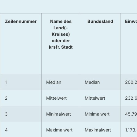
Zeilennummer
Name des
Bundesland
Einw
Land(-
Kreises)
oder der
krsfr. Stadt
1
Median
Median
200.
2
Mittelwert
Mittelwert
232.
3
Minimalwert
Minimalwert
45.7
4
Maximalwert
Maximalwert
1.173