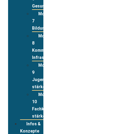
Gesundheit
Modul
7
Bildung
Modul
8
Kommunale
Infrastrukturen
Modul
9
Jugend
stärken
Modul
10
Fachkräfte
stärken
Infos &
Konzepte