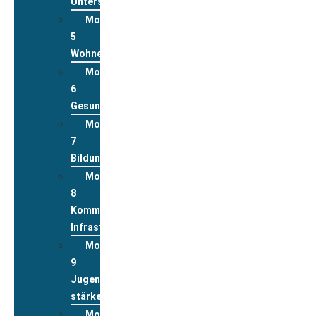
Unterstützungsleistungen
Modul
5
Wohnen
Modul
6
Gesundheit
Modul
7
Bildung
Modul
8
Kommunale
Infrastrukturen
Modul
9
Jugend
stärken
Modul