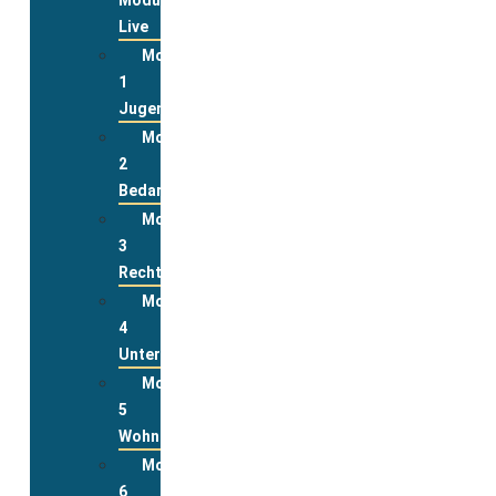
Live
Modul
1
Jugend
Modul
2
Bedarfslagen
Modul
3
Rechte
Modul
4
Unterstützungsleistungen
Modul
5
Wohnen
Modul
6