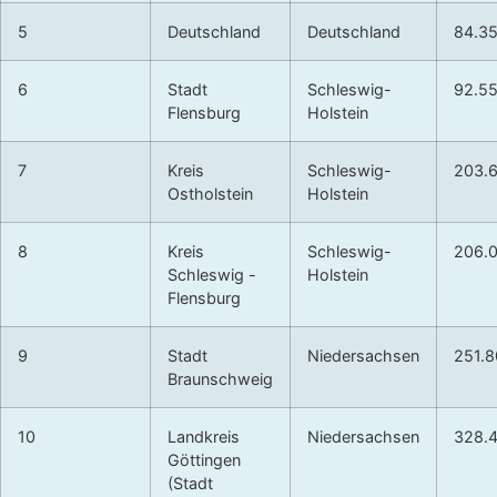
5
Deutschland
Deutschland
84.3
6
Stadt
Schleswig-
92.5
Flensburg
Holstein
7
Kreis
Schleswig-
203.
Ostholstein
Holstein
8
Kreis
Schleswig-
206.
Schleswig -
Holstein
Flensburg
9
Stadt
Niedersachsen
251.
Braunschweig
10
Landkreis
Niedersachsen
328.
Göttingen
(Stadt