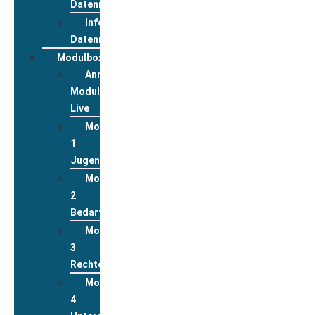
Datenreview
Informationen
Datenreview
Modulbox
Anmeldung
Modulbox
Live
Modul
1
Jugend
Modul
2
Bedarfslagen
Modul
3
Rechte
Modul
4