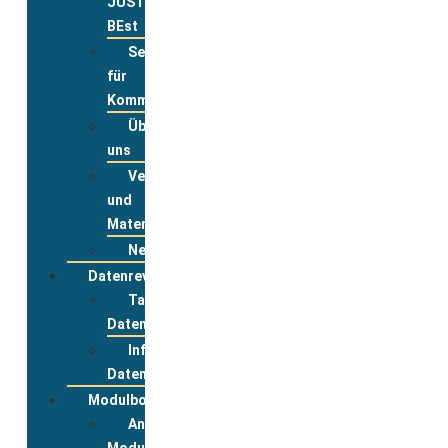
JUST
BEst
Service
für
Kommunen
Über
uns
Veranstaltungsanmeldung
und
Materialbestellung
Newsletter
Datenreview
Tabelle
Datenreview
Informationen
Datenreview
Modulbox
Anmeldung
Modulbox