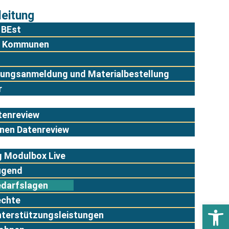
eitung
 BEst
ür Kommunen
tungsanmeldung und Materialbestellung
r
tenreview
nen Datenreview
 Modulbox Live
ugend
edarfslagen
echte
Werkzeugl
nterstützungsleistungen