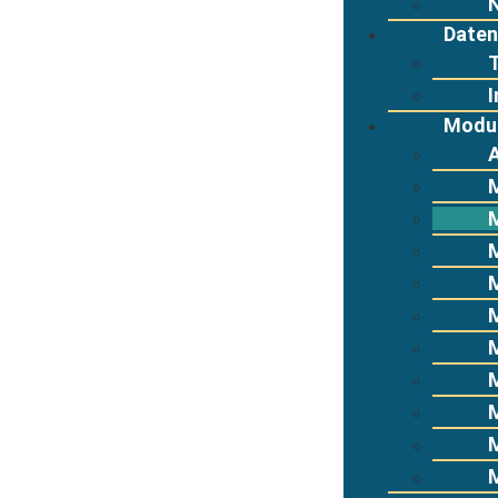
Daten
T
Modu
M