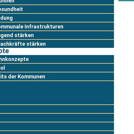
ohnen
esundheit
ldung
ommunale Infrastrukturen
ugend stärken
achkräfte stärken
pte
hnkonzepte
ol
aits der Kommunen