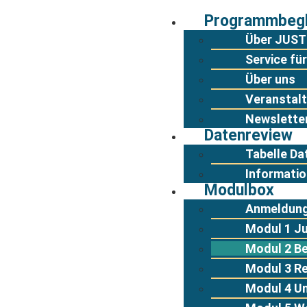
Programmbegl
Über JUST
Service f
Über uns
Veranstal
Newslette
Datenreview
Tabelle Da
Informatio
Modulbox
Anmeldung
Modul 1 J
Modul 2 B
Modul 3 R
Modul 4 U