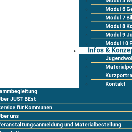
Modul 5 W
Modul 6 G
Modul 7 Bi
Modul 8 K
Modul 9 J
Modul 10 F
Infos & Konze
Jugendwo
Materialpo
Kurzportr
Kontakt
ammbegleitung
Über JUST BEst
Service für Kommunen
Über uns
Veranstaltungsanmeldung und Materialbestellung