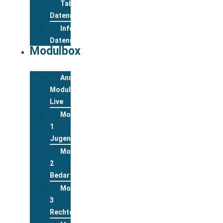
Tabelle
Datenreview
Informationen
Datenreview
Modulbox
Anmeldung
Modulbox
Live
Modul
1
Jugend
Modul
2
Bedarfslagen
Modul
3
Rechte