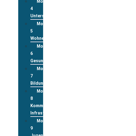
Modul
4
Unterstützungsleistungen
Modul
5
Wohnen
Modul
6
Gesundheit
Modul
7
Bildung
Modul
8
Kommunale
Infrastrukturen
Modul
9
Jugend