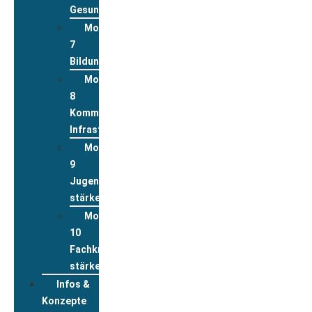
Gesundheit
Modul
7
Bildung
Modul
8
Kommunale
Infrastrukturen
Modul
9
Jugend
stärken
Modul
10
Fachkräfte
stärken
Infos &
Konzepte