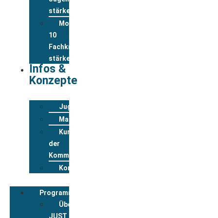
stärken
Modul
10
Fachkräfte
stärken
Infos &
Konzepte
Jugendwohnkonzepte
Materialpool
Kurzportraits
der
Kommunen
Kontakt
Programmbegleitung
Über
JUST