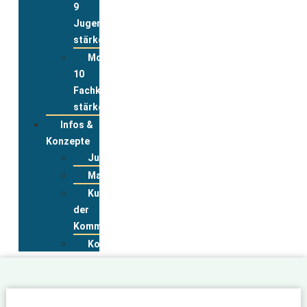
9
Jugend
stärken
Modul
10
Fachkräfte
stärken
Infos &
Konzepte
Jugendwohnkonzepte
Materialpool
Kurzportraits
der
Kommunen
Kontakt