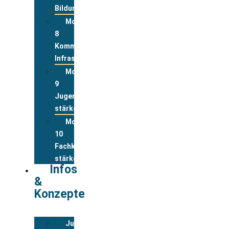
Bildung
Modul
8
Kommunale
Infrastrukturen
Modul
9
Jugend
stärken
Modul
10
Fachkräfte
stärken
Infos
&
Konzepte
Jugendwohnkonzepte