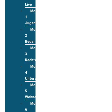
Live
Modul
1
Jugend
Modul
2
Bedarfslagen
Modul
3
Rechte
Modul
4
Unterstützungsleistungen
Modul
5
Wohnen
Modul
6