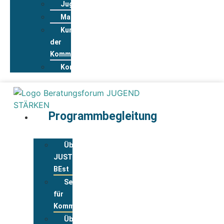
Jugendwohnkonzepte
Materialpool
Kurzportraits
der
Kommunen
Kontakt
Programmbegleitung
Über
JUST
BEst
Service
für
Kommunen
Über