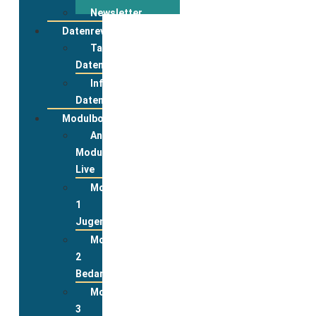
Newsletter
Datenreview
Tabelle
Datenreview
Informationen
Datenreview
Modulbox
Anmeldung
Modulbox
Live
Modul
1
Jugend
Modul
2
Bedarfslagen
Modul
3