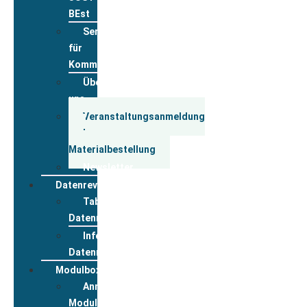
BEst
Service
für
Kommunen
Über
uns
Veranstaltungsanmeldung
und
Materialbestellung
Newsletter
Datenreview
Tabelle
Datenreview
Informationen
Datenreview
Modulbox
Anmeldung
Modulbox