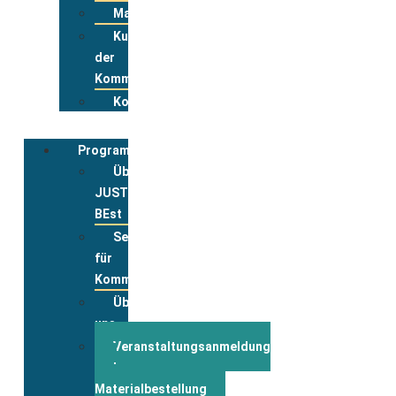
Materialpool
Kurzportraits
der
Kommunen
Kontakt
Programmbegleitung
Über
JUST
BEst
Service
für
Kommunen
Über
uns
Veranstaltungsanmeldung
und
Materialbestellung