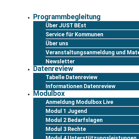
Zum
Inhalt
Programmbegleitung
springen
Über JUST BEst
Service für Kommunen
Über uns
Veranstaltungsanmeldung und Mate
Newsletter
Datenreview
Tabelle Datenreview
Informationen Datenreview
Modulbox
Anmeldung Modulbox Live
Modul 1 Jugend
Modul 2 Bedarfslagen
Modul 3 Rechte
Modul 4 Unterstützungsleistungen