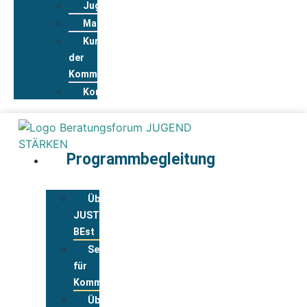
Jugendwohnkonzepte
Materialpool
Kurzportraits
der
Kommunen
Kontakt
Programmbegleitung
Über
JUST
BEst
Service
für
Kommunen
Über