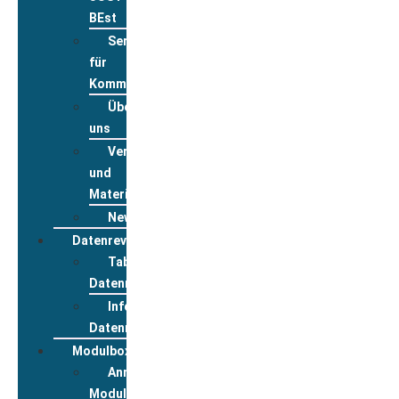
BEst
Service
für
Kommunen
Über
uns
Veranstaltungsanmeldung
und
Materialbestellung
Newsletter
Datenreview
Tabelle
Datenreview
Informationen
Datenreview
Modulbox
Anmeldung
Modulbox