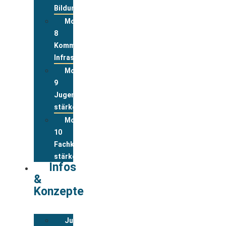
Bildung
Modul
8
Kommunale
Infrastrukturen
Modul
9
Jugend
stärken
Modul
10
Fachkräfte
stärken
Infos
&
Konzepte
Jugendwohnkonzepte