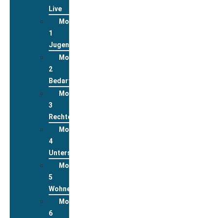
Live
Modul
1
Jugend
Modul
2
Bedarfslagen
Modul
3
Rechte
Modul
4
Unterstützungsleistungen
Modul
5
Wohnen
Modul
6