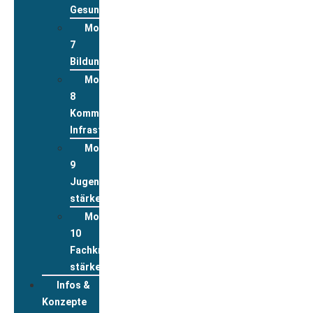
Gesundheit
Modul
7
Bildung
Modul
8
Kommunale
Infrastrukturen
Modul
9
Jugend
stärken
Modul
10
Fachkräfte
stärken
Infos &
Konzepte