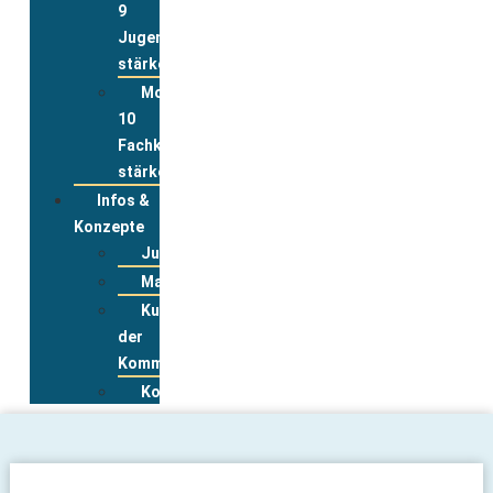
9
Jugend
stärken
Modul
10
Fachkräfte
stärken
Infos &
Konzepte
Jugendwohnkonzepte
Materialpool
Kurzportraits
der
Kommunen
Kontakt