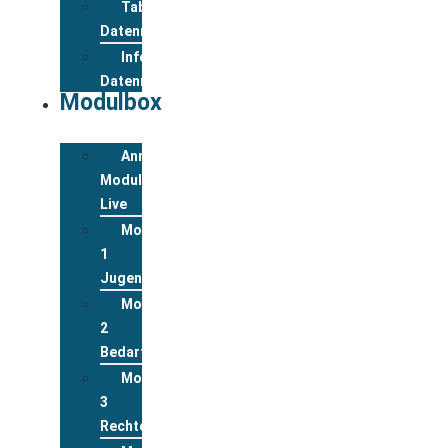
Tabelle
Datenreview
Informationen
Datenreview
Modulbox
Anmeldung
Modulbox
Live
Modul
1
Jugend
Modul
2
Bedarfslagen
Modul
3
Rechte