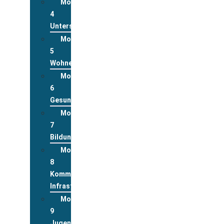
Modul
4
Unterstützungsleistungen
Modul
5
Wohnen
Modul
6
Gesundheit
Modul
7
Bildung
Modul
8
Kommunale
Infrastrukturen
Modul
9
Jugend