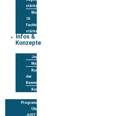
stärken
Modul
10
Fachkräfte
stärken
Infos &
Konzepte
Jugendwohnkonzepte
Materialpool
Kurzportraits
der
Kommunen
Kontakt
Programmbegleitung
Über
JUST