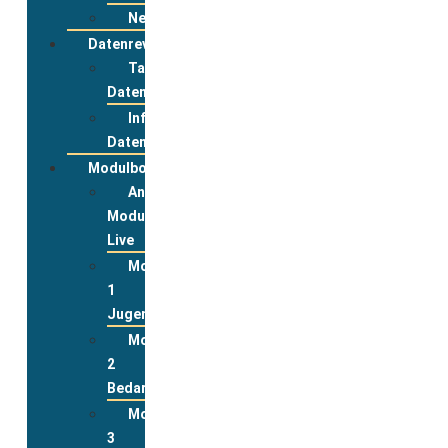
Newsletter
Datenreview
Tabelle
Datenreview
Informationen
Datenreview
Modulbox
Anmeldung
Modulbox
Live
Modul
1
Jugend
Modul
2
Bedarfslagen
Modul
3