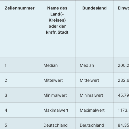
Zeilennummer
Name des
Bundesland
Einw
Land(-
Kreises)
oder der
krsfr. Stadt
1
Median
Median
200.
2
Mittelwert
Mittelwert
232.
3
Minimalwert
Minimalwert
45.7
4
Maximalwert
Maximalwert
1.173
5
Deutschland
Deutschland
84.3