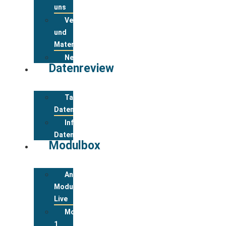
uns
Veranstaltungsanmeldung
und
Materialbestellung
Newsletter
Datenreview
Tabelle
Datenreview
Informationen
Datenreview
Modulbox
Anmeldung
Modulbox
Live
Modul
1