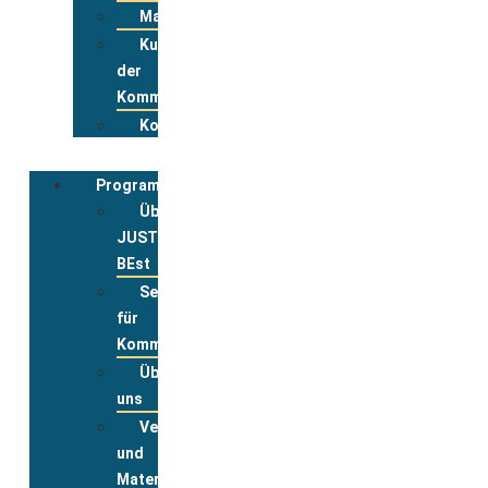
Materialpool
Kurzportraits
der
Kommunen
Kontakt
Programmbegleitung
Über
JUST
BEst
Service
für
Kommunen
Über
uns
Veranstaltungsanmeldung
und
Materialbestellung