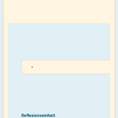
Ref
Reflexionseinheit