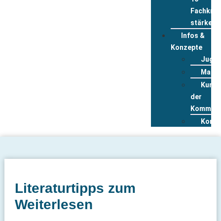
Fachkräf
stärken
Infos &
Konzepte
Jugen
Mater
Kurzp
der
Kommun
Konta
Literaturtipps zum
Weiterlesen