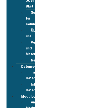
JUST
BEst
Service
für
Kommunen
Über
uns
Veranstaltungsanmeldung
und
Materialbestellung
Newsletter
Datenreview
Tabelle
Datenreview
Informationen
Datenreview
Modulbox
Anmeldung
Modulbox