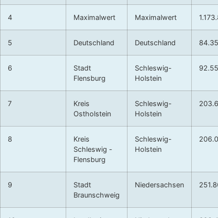
4
Maximalwert
Maximalwert
1.173
5
Deutschland
Deutschland
84.3
6
Stadt
Schleswig-
92.5
Flensburg
Holstein
7
Kreis
Schleswig-
203.
Ostholstein
Holstein
8
Kreis
Schleswig-
206.
Schleswig -
Holstein
Flensburg
9
Stadt
Niedersachsen
251.
Braunschweig