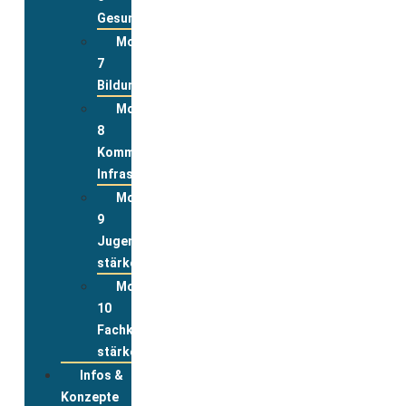
Gesundheit
Modul
7
Bildung
Modul
8
Kommunale
Infrastrukturen
Modul
9
Jugend
stärken
Modul
10
Fachkräfte
stärken
Infos &
Konzepte