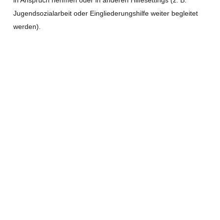
in Anspruch nehmen oder in anderen Hilfesettings (z. B.
Jugendsozialarbeit oder Eingliederungshilfe weiter begleitet
werden).