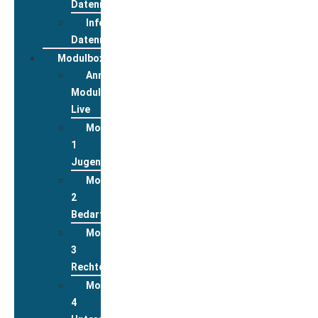
Datenreview
Informationen
Datenreview
Modulbox
Anmeldung
Modulbox
Live
Modul
1
Jugend
Modul
2
Bedarfslagen
Modul
3
Rechte
Modul
4