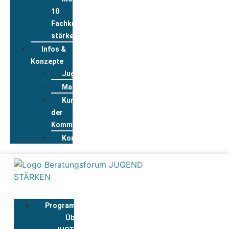
10
Fachkräfte
stärken
Infos &
Konzepte
Jugendwohnkonzepte
Materialpool
Kurzportraits
der
Kommunen
Kontakt
Programmbegleitung
Über