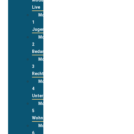
Live
Modul
1
Jugend
Modul
2
Bedarfslagen
Modul
3
Rechte
Modul
4
Unterstützungsleistungen
Modul
5
Wohnen
Modul
6