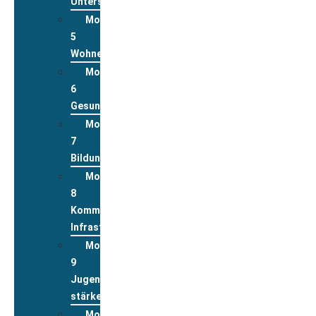
Unterstützungsleistungen
Modul
5
Wohnen
Modul
6
Gesundheit
Modul
7
Bildung
Modul
8
Kommunale
Infrastrukturen
Modul
9
Jugend
stärken
Modul