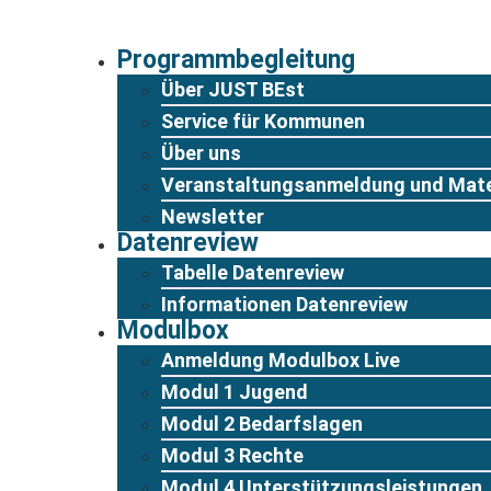
Zum
Inhalt
Programmbegleitung
springen
Über JUST BEst
Service für Kommunen
Über uns
Veranstaltungsanmeldung und Mate
Newsletter
Datenreview
Tabelle Datenreview
Informationen Datenreview
Modulbox
Anmeldung Modulbox Live
Modul 1 Jugend
Modul 2 Bedarfslagen
Modul 3 Rechte
Modul 4 Unterstützungsleistungen