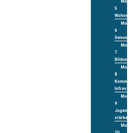
Modu
5
Wohnen
Modu
6
Gesundhe
Modu
7
Bildung
Modu
8
Kommuna
Infrastru
Modu
9
Jugend
stärken
Modu
10