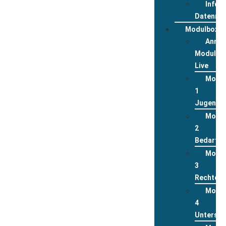
Infor
Datenrev
Modulbox
Anme
Modulbo
Live
Modu
1
Jugend
Modu
2
Bedarfsl
Modu
3
Rechte
Modu
4
Unterstü