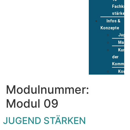
Fachkräf
stärken
Infos &
Konzepte
Jugen
Mater
Kurzp
der
Kommun
Konta
Modulnummer:
Modul 09
JUGEND STÄRKEN