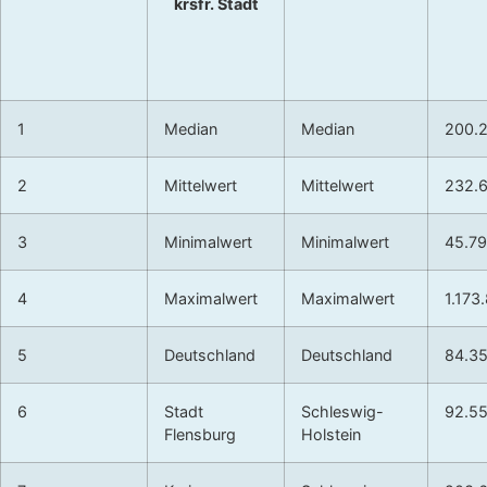
krsfr. Stadt
1
Median
Median
200.
2
Mittelwert
Mittelwert
232.
3
Minimalwert
Minimalwert
45.7
4
Maximalwert
Maximalwert
1.173
5
Deutschland
Deutschland
84.3
6
Stadt
Schleswig-
92.5
Flensburg
Holstein