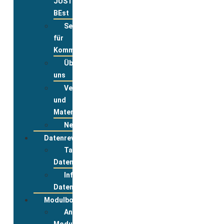
JUST
BEst
Service
für
Kommunen
Über
uns
Veranstaltungsanmeldung
und
Materialbestellung
Newsletter
Datenreview
Tabelle
Datenreview
Informationen
Datenreview
Modulbox
Anmeldung
Modulbox