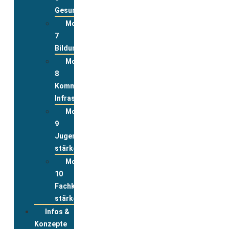
Gesundheit
Modul
7
Bildung
Modul
8
Kommunale
Infrastrukturen
Modul
9
Jugend
stärken
Modul
10
Fachkräfte
stärken
Infos &
Konzepte