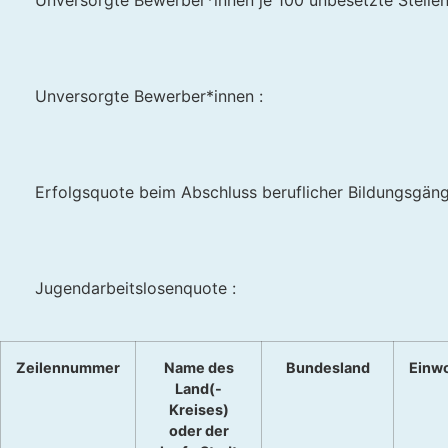
Unversorgte Bewerber*innen je 100 unbesetzte Stellen
Unversorgte Bewerber*innen :
Erfolgsquote beim Abschluss beruflicher Bildungsgän
Jugendarbeitslosenquote :
Zeilennummer
Name des
Bundesland
Einw
Land(-
Kreises)
oder der