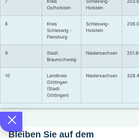
7
Kreis
Schleswig-
203.
Ostholstein
Holstein
8
Kreis
Schleswig-
206.
Schleswig -
Holstein
Flensburg
9
Stadt
Niedersachsen
251.
Braunschweig
10
Landkreis
Niedersachsen
328.
Göttingen
(Stadt
Göttingen)
Bleiben Sie auf dem