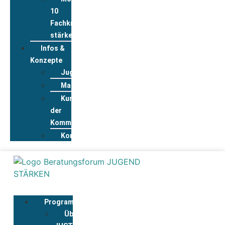
10
Fachkräfte
stärken
Infos &
Konzepte
Jugendwohnkonzepte
Materialpool
Kurzportraits
der
Kommunen
Kontakt
Programmbegleitung
Über