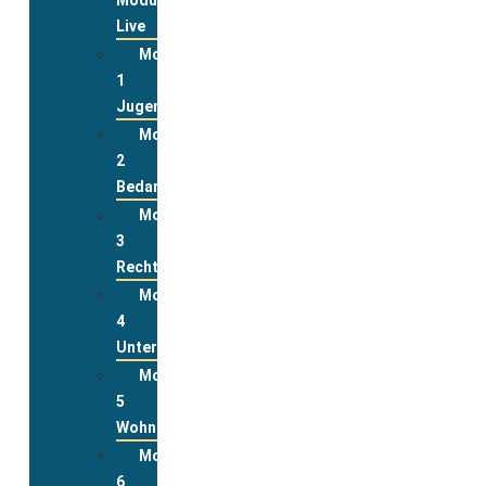
Live
Modul
1
Jugend
Modul
2
Bedarfslagen
Modul
3
Rechte
Modul
4
Unterstützungsleistungen
Modul
5
Wohnen
Modul
6