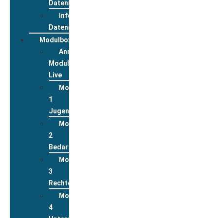
Datenreview
Informationen
Datenreview
Modulbox
Anmeldung
Modulbox
Live
Modul
1
Jugend
Modul
2
Bedarfslagen
Modul
3
Rechte
Modul
4