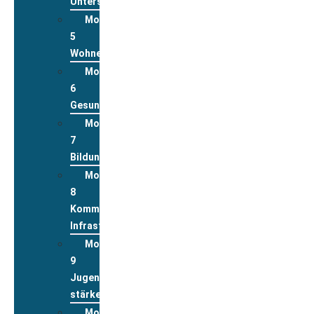
Unterstützungsleistungen
Modul
5
Wohnen
Modul
6
Gesundheit
Modul
7
Bildung
Modul
8
Kommunale
Infrastrukturen
Modul
9
Jugend
stärken
Modul