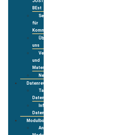
JUST
BEst
Service
für
Kommunen
Über
uns
Veranstaltungsanmeldung
und
Materialbestellung
Newsletter
Datenreview
Tabelle
Datenreview
Informationen
Datenreview
Modulbox
Anmeldung
Modulbox