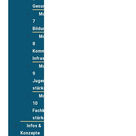
Gesundheit
Modul
7
Bildung
Modul
8
Kommunale
Infrastrukturen
Modul
9
Jugend
stärken
Modul
10
Fachkräfte
stärken
Infos &
Konzepte