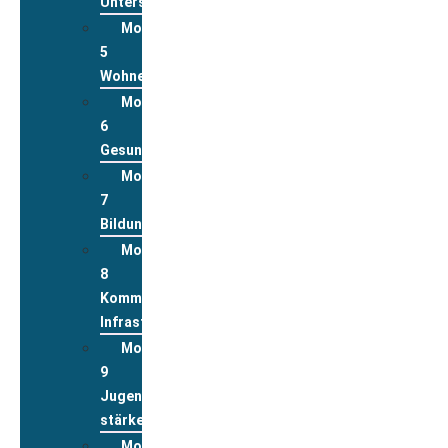
Unterstützungsleistungen
Modul
5
Wohnen
Modul
6
Gesundheit
Modul
7
Bildung
Modul
8
Kommunale
Infrastrukturen
Modul
9
Jugend
stärken
Modul