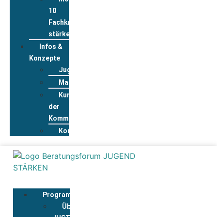
10
Fachkräfte
stärken
Infos &
Konzepte
Jugendwohnkonzepte
Materialpool
Kurzportraits
der
Kommunen
Kontakt
Programmbegleitung
Über