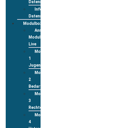
Datenreview
Informationen
Datenreview
Modulbox
Anmeldung
Modulbox
Live
Modul
1
Jugend
Modul
2
Bedarfslagen
Modul
3
Rechte
Modul
4