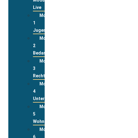
Live
Modul
1
Jugend
Modul
2
Bedarfslagen
Modul
3
Rechte
Modul
4
Unterstützungsleistungen
Modul
5
Wohnen
Modul
6