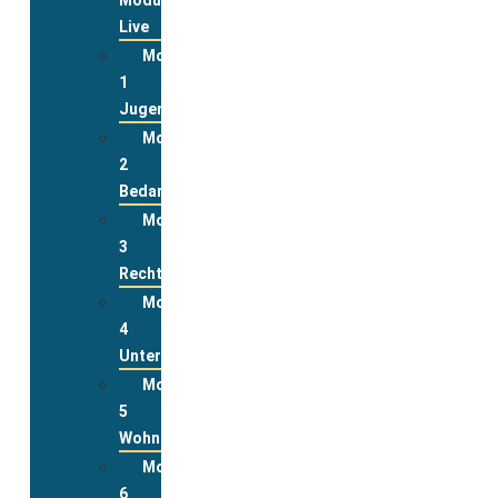
Live
Modul
1
Jugend
Modul
2
Bedarfslagen
Modul
3
Rechte
Modul
4
Unterstützungsleistungen
Modul
5
Wohnen
Modul
6