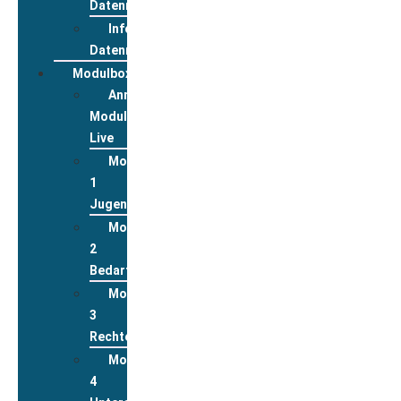
Datenreview
Informationen
Datenreview
Modulbox
Anmeldung
Modulbox
Live
Modul
1
Jugend
Modul
2
Bedarfslagen
Modul
3
Rechte
Modul
4