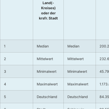
Land(-
Kreises)
oder der
krsfr. Stadt
1
Median
Median
200.
2
Mittelwert
Mittelwert
232.
3
Minimalwert
Minimalwert
45.7
4
Maximalwert
Maximalwert
1.173
5
Deutschland
Deutschland
84.3