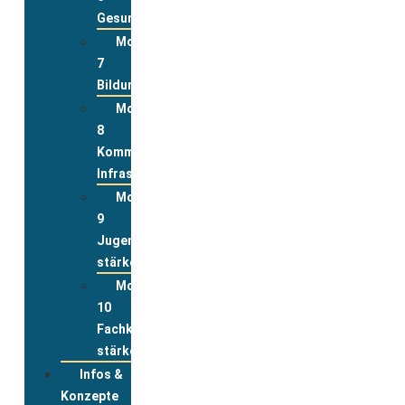
Gesundheit
Modul
7
Bildung
Modul
8
Kommunale
Infrastrukturen
Modul
9
Jugend
stärken
Modul
10
Fachkräfte
stärken
Infos &
Konzepte