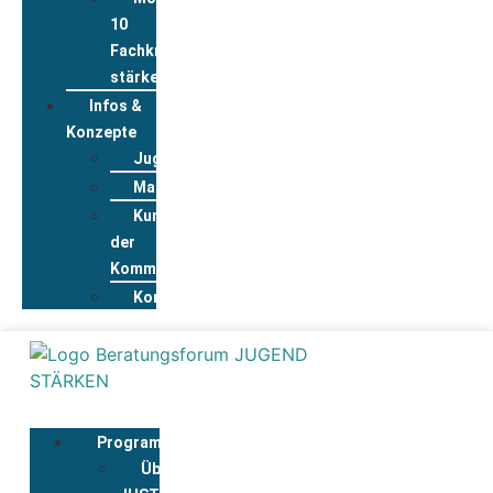
10
Fachkräfte
stärken
Infos &
Konzepte
Jugendwohnkonzepte
Materialpool
Kurzportraits
der
Kommunen
Kontakt
Programmbegleitung
Über