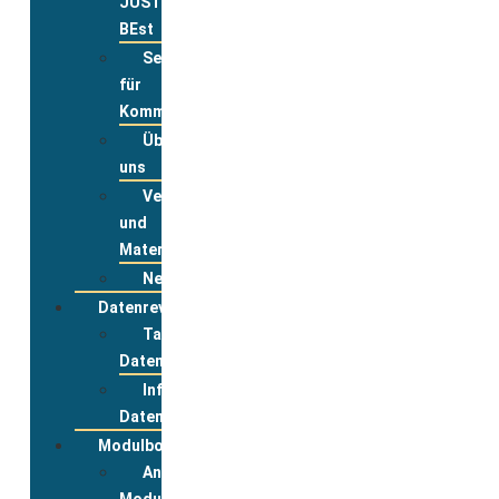
JUST
BEst
Service
für
Kommunen
Über
uns
Veranstaltungsanmeldung
und
Materialbestellung
Newsletter
Datenreview
Tabelle
Datenreview
Informationen
Datenreview
Modulbox
Anmeldung
Modulbox