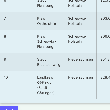
6
Stadt
Schleswig-
92.5
Flensburg
Holstein
7
Kreis
Schleswig-
203.
Ostholstein
Holstein
8
Kreis
Schleswig-
206.
Schleswig -
Holstein
Flensburg
9
Stadt
Niedersachsen
251.
Braunschweig
10
Landkreis
Niedersachsen
328.
Göttingen
(Stadt
Göttingen)