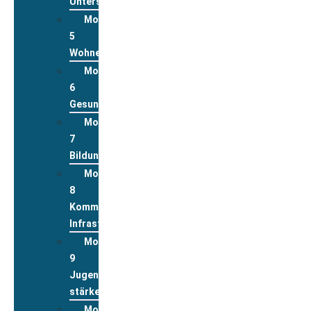
Unterstützungsleistungen
Modul
5
Wohnen
Modul
6
Gesundheit
Modul
7
Bildung
Modul
8
Kommunale
Infrastrukturen
Modul
9
Jugend
stärken
Modul