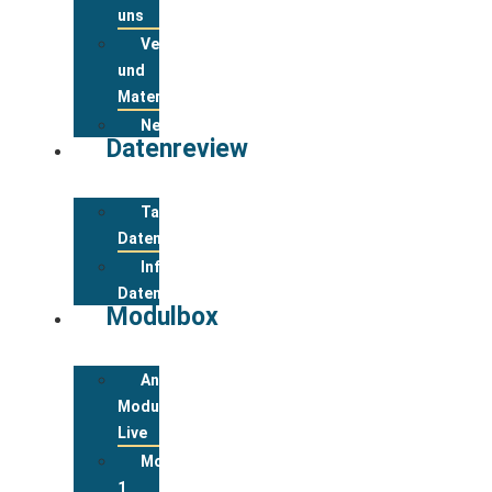
uns
Veranstaltungsanmeldung
und
Materialbestellung
Newsletter
Datenreview
Tabelle
Datenreview
Informationen
Datenreview
Modulbox
Anmeldung
Modulbox
Live
Modul
1