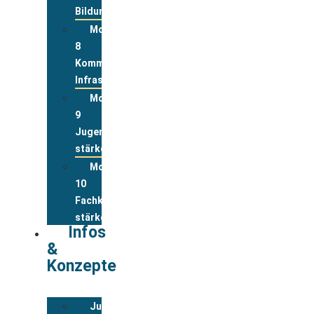
Bildung
Modul
8
Kommunale
Infrastrukturen
Modul
9
Jugend
stärken
Modul
10
Fachkräfte
stärken
Infos
&
Konzepte
Jugendwohnkonzepte