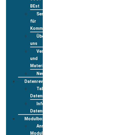
BEst
Service
für
Kommunen
Über
uns
Veranstaltungsanmeldung
und
Materialbestellung
Newsletter
Datenreview
Tabelle
Datenreview
Informationen
Datenreview
Modulbox
Anmeldung
Modulbox