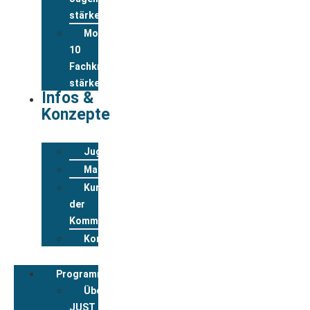
stärken
Modul
10
Fachkräfte
stärken
Infos &
Konzepte
Jugendwohnkonzepte
Materialpool
Kurzportraits
der
Kommunen
Kontakt
Programmbegleitung
Über
JUST