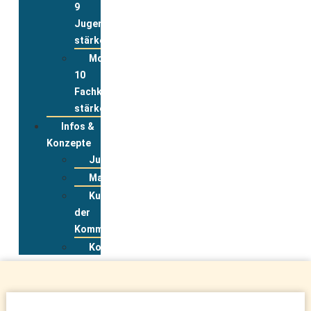
9
Jugend
stärken
Modul
10
Fachkräfte
stärken
Infos &
Konzepte
Jugendwohnkonzepte
Materialpool
Kurzportraits
der
Kommunen
Kontakt