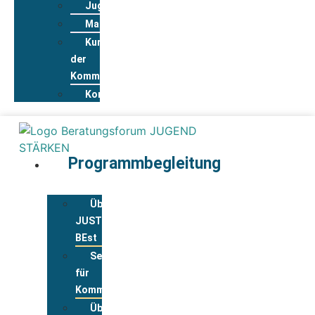
Jugendwohnkonzepte
Materialpool
Kurzportraits
der
Kommunen
Kontakt
Programmbegleitung
Über
JUST
BEst
Service
für
Kommunen
Über