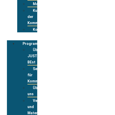
Materialpool
Kurzportraits
der
Kommunen
Kontakt
Programmbegleitung
Über
JUST
BEst
Service
für
Kommunen
Über
uns
Veranstaltungsanmeldung
und
Materialbestellung