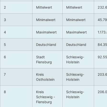
2
Mittelwert
Mittelwert
232.
3
Minimalwert
Minimalwert
45.7
4
Maximalwert
Maximalwert
1.173
5
Deutschland
Deutschland
84.3
6
Stadt
Schleswig-
92.5
Flensburg
Holstein
7
Kreis
Schleswig-
203.
Ostholstein
Holstein
8
Kreis
Schleswig-
206.
Schleswig -
Holstein
Flensburg