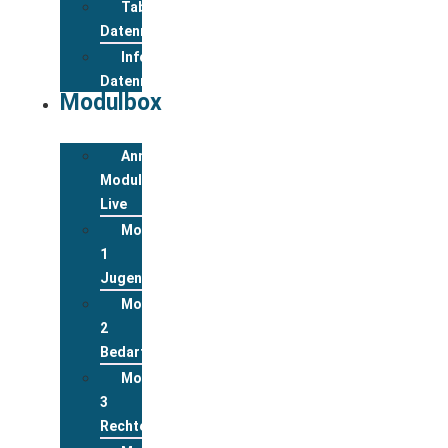
Tabelle
Datenreview
Informationen
Datenreview
Modulbox
Anmeldung
Modulbox
Live
Modul
1
Jugend
Modul
2
Bedarfslagen
Modul
3
Rechte