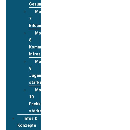
Gesundheit
Modul
7
Bildung
Modul
8
Kommunale
Infrastrukturen
Modul
9
Jugend
stärken
Modul
10
Fachkräfte
stärken
Infos &
Konzepte