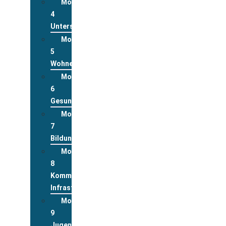
Modul
4
Unterstützungsleistungen
Modul
5
Wohnen
Modul
6
Gesundheit
Modul
7
Bildung
Modul
8
Kommunale
Infrastrukturen
Modul
9
Jugend