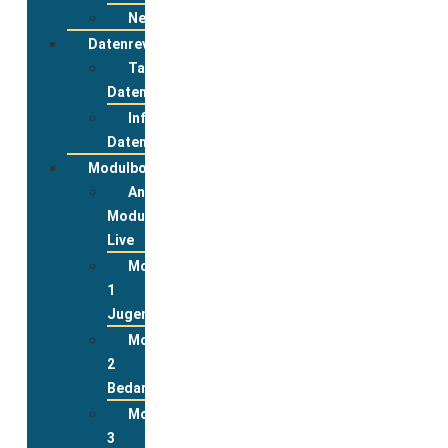
Newsletter
Datenreview
Tabelle
Datenreview
Informationen
Datenreview
Modulbox
Anmeldung
Modulbox
Live
Modul
1
Jugend
Modul
2
Bedarfslagen
Modul
3