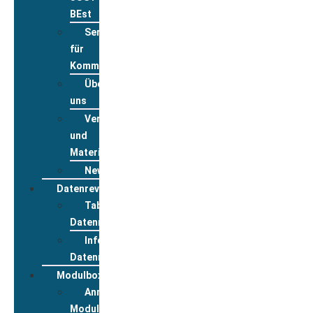
BEst
Service
für
Kommunen
Über
uns
Veranstaltungsanmeldung
und
Materialbestellung
Newsletter
Datenreview
Tabelle
Datenreview
Informationen
Datenreview
Modulbox
Anmeldung
Modulbox