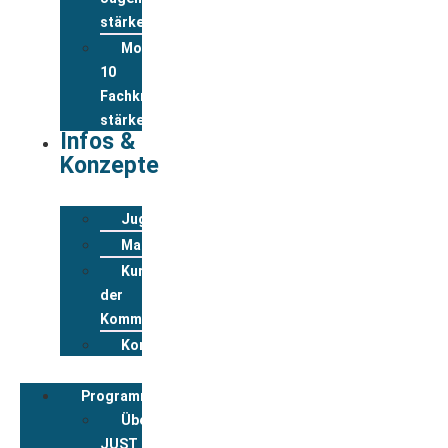
stärken
Modul
10
Fachkräfte
stärken
Infos &
Konzepte
Jugendwohnkonzepte
Materialpool
Kurzportraits
der
Kommunen
Kontakt
Programmbegleitung
Über
JUST