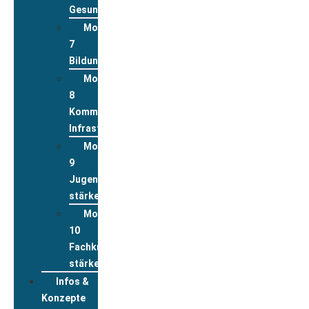
Gesundheit
Modul
7
Bildung
Modul
8
Kommunale
Infrastrukturen
Modul
9
Jugend
stärken
Modul
10
Fachkräfte
stärken
Infos &
Konzepte