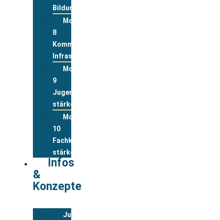
Bildung
Modul
8
Kommunale
Infrastrukturen
Modul
9
Jugend
stärken
Modul
10
Fachkräfte
stärken
Infos
&
Konzepte
Jugendwohnkonzepte