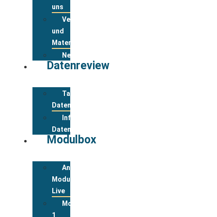
uns
Veranstaltungsanmeldung
und
Materialbestellung
Newsletter
Datenreview
Tabelle
Datenreview
Informationen
Datenreview
Modulbox
Anmeldung
Modulbox
Live
Modul
1