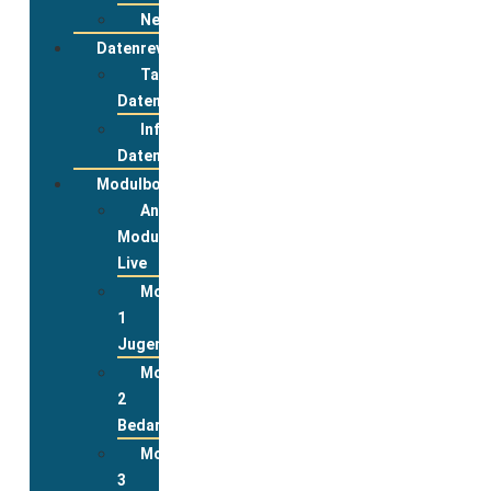
Newsletter
Datenreview
Tabelle
Datenreview
Informationen
Datenreview
Modulbox
Anmeldung
Modulbox
Live
Modul
1
Jugend
Modul
2
Bedarfslagen
Modul
3