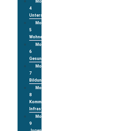
Modul
4
Unterstützungsleistungen
Modul
5
Wohnen
Modul
6
Gesundheit
Modul
7
Bildung
Modul
8
Kommunale
Infrastrukturen
Modul
9
Jugend