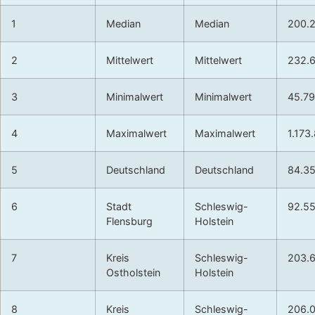
1
Median
Median
200.
2
Mittelwert
Mittelwert
232.
3
Minimalwert
Minimalwert
45.7
4
Maximalwert
Maximalwert
1.173
5
Deutschland
Deutschland
84.3
6
Stadt
Schleswig-
92.5
Flensburg
Holstein
7
Kreis
Schleswig-
203.
Ostholstein
Holstein
8
Kreis
Schleswig-
206.