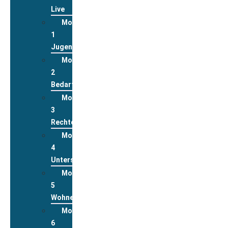
Live
Modul
1
Jugend
Modul
2
Bedarfslagen
Modul
3
Rechte
Modul
4
Unterstützungsleistungen
Modul
5
Wohnen
Modul
6