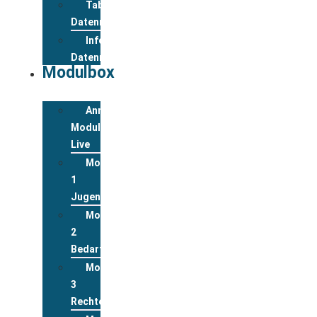
Tabelle
Datenreview
Informationen
Datenreview
Modulbox
Anmeldung
Modulbox
Live
Modul
1
Jugend
Modul
2
Bedarfslagen
Modul
3
Rechte