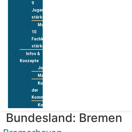
9
Jugend
stärken
Modul
10
Fachkräfte
stärken
Infos &
Konzepte
Jugendwohnkonzepte
Materialpool
Kurzportraits
der
Kommunen
Kontakt
Bundesland:
Bremen