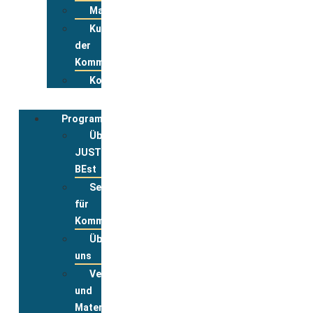
Materialpool
Kurzportraits
der
Kommunen
Kontakt
Programmbegleitung
Über
JUST
BEst
Service
für
Kommunen
Über
uns
Veranstaltungsanmeldung
und
Materialbestellung