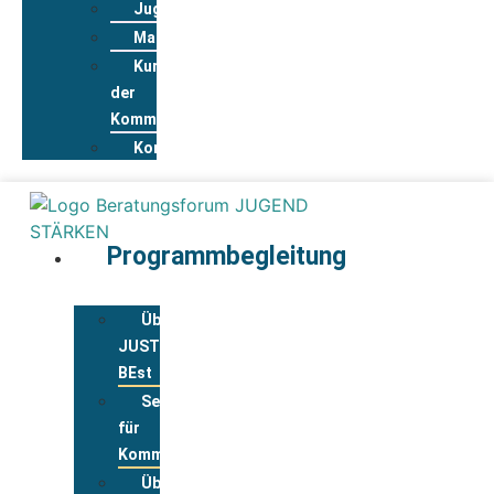
Jugendwohnkonzepte
Materialpool
Kurzportraits
der
Kommunen
Kontakt
Programmbegleitung
Über
JUST
BEst
Service
für
Kommunen
Über